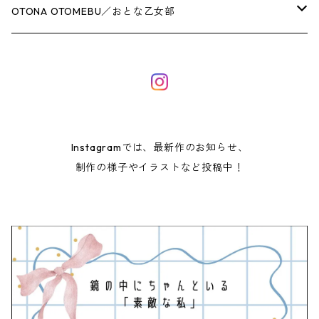
Chestnut／ねこのチェスナット
お散歩トート（A4サイズ）
MINI POUCH
移動ポケット
OTONA OTOMEBU／おとな乙女部
Poppy Heart／うさぎのポピーハート
フリルトート
巾着
HAND PRINT POUCH
ランチグッズ
ヘアアクセサリー
Taswick／くまのタスウィック
Chestnut／ねこのチェスナット
コップ袋
シュシュ
レッスンバッグ
Poppy Heart／うさぎのポピーハート
ランチマット
ロングリボンゴム
Instagramでは、最新作のお知らせ、
制作の様子やイラストなど投稿中！
Taswick／くまのタスウィック
Like a painting／絵画のような