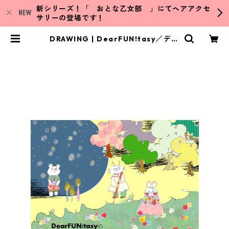
新シリーズ！「 おとな乙女部 」にてヘアアクセ
サリーの登場です！
DRAWING | DearFUN!tasy／ディ
アファンタジー ハンドメイド雑貨
／イラスト