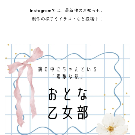
Poppy Heart／うさぎのポピーハート
ランチマット
ロングリボンゴム
Instagramでは、最新作のお知らせ、
制作の様子やイラストなど投稿中！
Taswick／くまのタスウィック
Like a painting／絵画のような