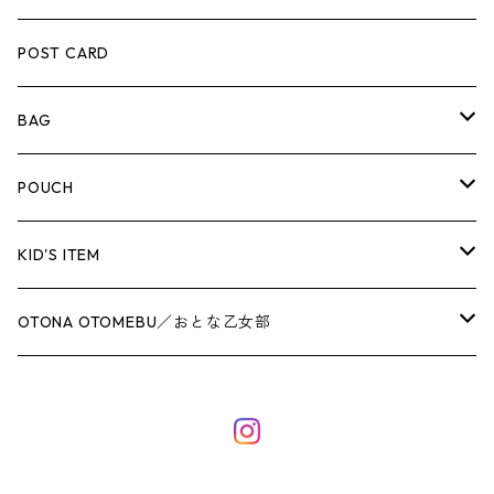
POST CARD
BAG
ひとつまがり道トート
POUCH
なかまたちトート
COLORFUL FRILL POUCH
KID'S ITEM
Chestnut／ねこのチェスナット
お散歩トート（A4サイズ）
MINI POUCH
移動ポケット
OTONA OTOMEBU／おとな乙女部
Poppy Heart／うさぎのポピーハート
フリルトート
巾着
HAND PRINT POUCH
ランチグッズ
ヘアアクセサリー
Taswick／くまのタスウィック
Chestnut／ねこのチェスナット
コップ袋
シュシュ
レッスンバッグ