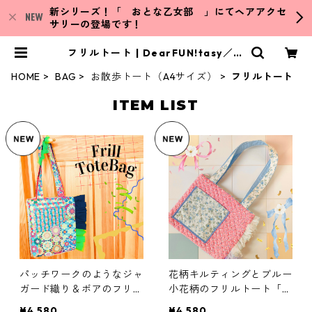
新シリーズ！「 おとな乙女部 」にてヘアアクセ
サリーの登場です！
フリルトート | DearFUN!tasy／デ
ィアファンタジー ハンドメイド雑
貨／イラスト
HOME
BAG
お散歩トート（A4サイズ）
フリルトート
ITEM LIST
パッチワークのようなジャ
花柄キルティングとブルー
ガード織り＆ボアのフリル
小花柄のフリルトート「パ
たっぷりトートバッグ「ア
リの屋根裏で見つけたお花
¥4,580
¥4,580