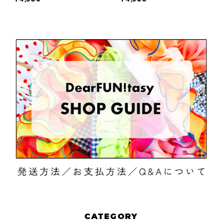
トリエの秘密を詰め込んで
のバッグ‧₊˚」／A4が入る
*ੈ✩‧₊˚」／A4が
サイズです♪
CATEGORY