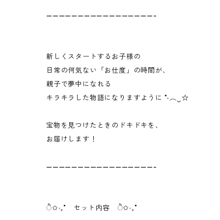
—————————————————-
新しくスタートするお子様の
日常の何気ない「お仕度」の時間が、
親子で夢中になれる
キラキラした物語になりますように ˚‧︵‿☆
宝物を見つけたときのドキドキを、
お届けします！
—————————————————-
ੈ✩‧₊˚ セット内容 ੈ✩‧₊˚