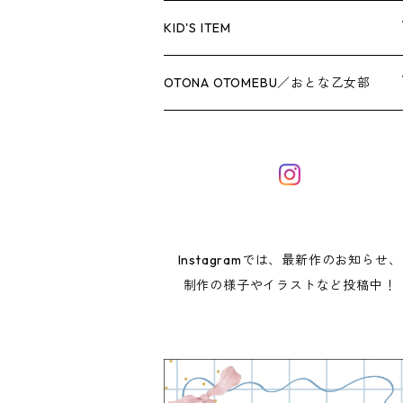
なかまたちトート
COLORFUL FRILL POUCH
KID'S ITEM
Chestnut／ねこのチェスナット
お散歩トート（A4サイズ）
MINI POUCH
移動ポケット
OTONA OTOMEBU／おとな乙女部
Poppy Heart／うさぎのポピーハート
フリルトート
巾着
HAND PRINT POUCH
ランチグッズ
ヘアアクセサリー
Taswick／くまのタスウィック
Chestnut／ねこのチェスナット
コップ袋
シュシュ
レッスンバッグ
Poppy Heart／うさぎのポピーハート
ランチマット
ロングリボンゴム
Instagramでは、最新作のお知らせ、
制作の様子やイラストなど投稿中！
Taswick／くまのタスウィック
Like a painting／絵画のような