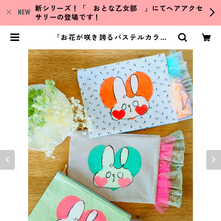
新シリーズ！「 おとな乙女部 」にてヘアアクセ
サリーの登場です！
「お花が咲き誇るパステルカラフ
ル」ポピーハートのミニポーチ／オ
リジナルハンドプリント | DearFU
N!tasy／ディアファンタジー ハン
ドメイド雑貨／イラスト