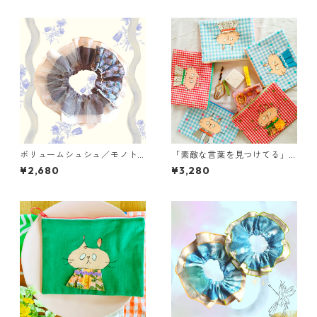
ボリュームシュシュ／モノト
「素敵な言葉を見つけてる」
ーンエレガント⋆˙⟡コットンパ
チェスナットのミニポーチ／
¥2,680
¥3,280
ール付き！リバティプリント
オリジナルハンドプリント
「エブリントレイル」とチュ
ール／【おとな乙女部】