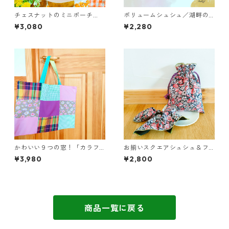
チェスナットのミニポーチ
ボリュームシュシュ／湖畔の
（グリーン）／オリジナルハ
きらめきと妖精 ˚⊹₊ ⋆【おと
¥3,080
¥2,280
ンドプリント
な乙女部】
かわいい９つの窓！「カラフ
お揃いスクエアシュシュ＆フ
ルパッチワークのレッスンバ
リル巾着セット／シンプル
¥3,980
¥2,800
ッグ」／入園入学準備に！
【おとな乙女部】
商品一覧に戻る