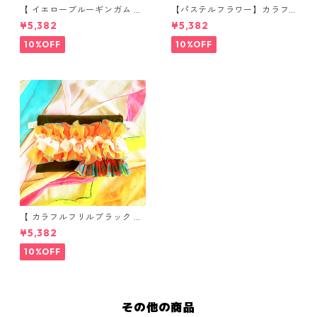
【 イエローブルーギンガム 】
【パステルフラワー】カラフ
カラフルフリルの大きめポー
ルフリルの大きめポーチ
¥5,382
¥5,382
チ
10%OFF
10%OFF
【 カラフルフリルブラック 】
カラフルフリルの大きめポー
¥5,382
チ
10%OFF
その他の商品