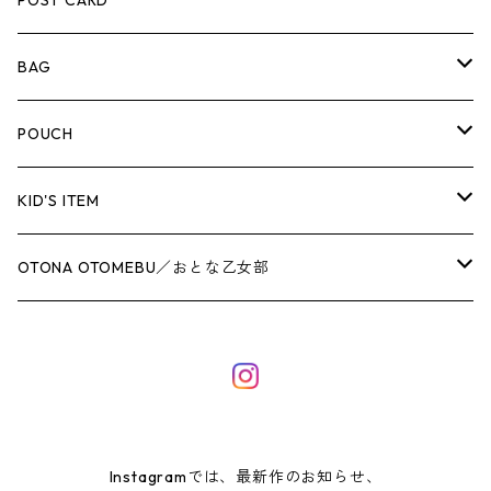
BAG
ひとつまがり道トート
POUCH
なかまたちトート
COLORFUL FRILL POUCH
KID'S ITEM
Chestnut／ねこのチェスナット
お散歩トート（A4サイズ）
MINI POUCH
移動ポケット
OTONA OTOMEBU／おとな乙女部
Poppy Heart／うさぎのポピーハート
フリルトート
巾着
HAND PRINT POUCH
ランチグッズ
ヘアアクセサリー
Taswick／くまのタスウィック
Chestnut／ねこのチェスナット
コップ袋
シュシュ
レッスンバッグ
Poppy Heart／うさぎのポピーハート
ランチマット
ロングリボンゴム
Instagramでは、最新作のお知らせ、